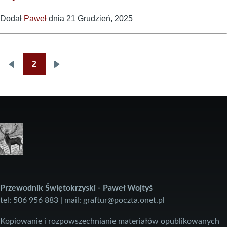
Dodał
Paweł
dnia 21 Grudzień, 2025
2
Poprzednia
Następna
strona
strona
Przewodnik Świętokrzyski - Paweł Wojtyś
tel: 506 956 883 | mail: graftur@poczta.onet.pl
Kopiowanie i rozpowszechnianie materiałów opublikowanych