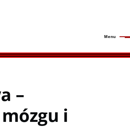
Menu
a –
 mózgu i