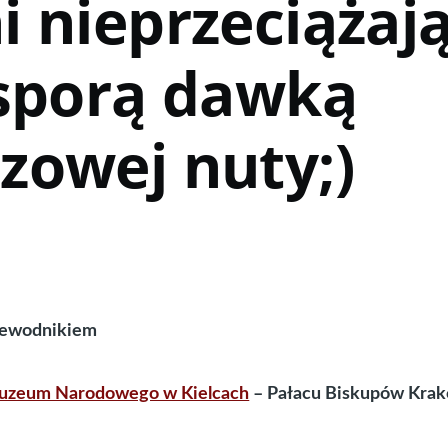
 nieprzeciążają
 sporą dawką
zowej nuty;)
rzewodnikiem
uzeum Narodowego w Kielcach
– Pałacu Biskupów Kra