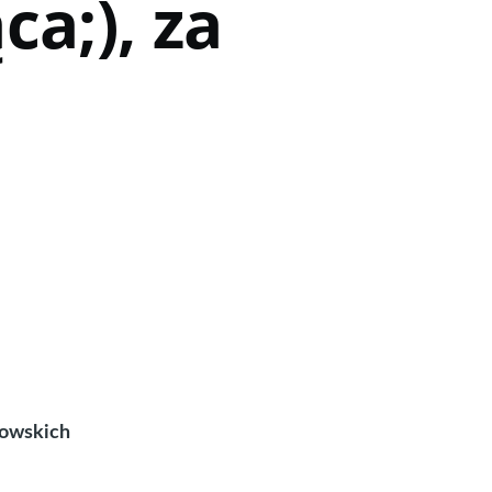
ca;), za
kowskich