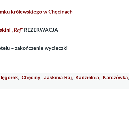
amku królewskiego w Chęcinach
skini
„Raj”
REZERWACJA
otelu – zakończenie wycieczki
lęgorek
Chęciny
Jaskinia Raj
Kadzielnia
Karczówka