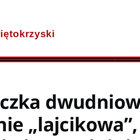
iętokrzyski
czka dwudniow
nie „lajcikowa”,