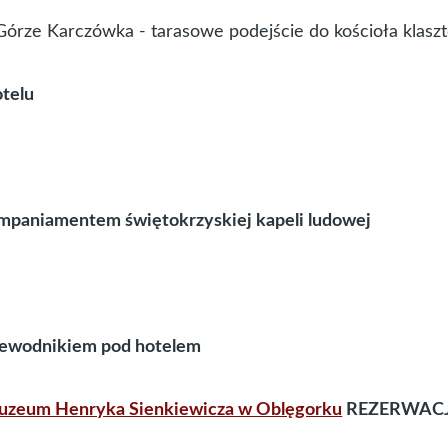
Górze Karczówka - tarasowe podejście do kościoła klasz
otelu
ompaniamentem świętokrzyskiej kapeli ludowej
rzewodnikiem pod hotelem
zeum Henryka Sienkiewicza w Oblęgorku
REZERWAC