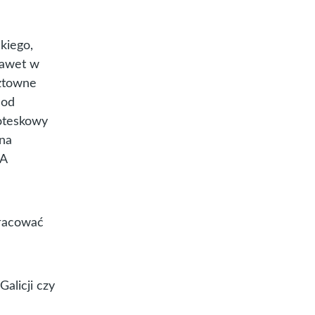
ckiego,
 nawet w
sztowne
 od
roteskowy
żna
 A
pracować
alicji czy