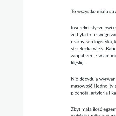
To wszystko miała st
Insurekci styczniowi m
że była to u swego za
czarny sen logistyka,
strzelecka wieża Babe
zaopatrzenie w amuni
klęskę…
Nie decydują wyrwane 
masowość i jednolity 
piechota, artyleria i 
Zbyt mała ilość egzem