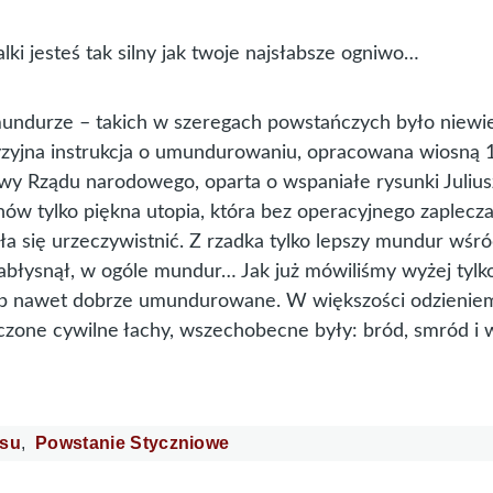
lki jesteś tak silny jak twoje najsłabsze ogniwo…
mundurze – takich w szeregach powstańczych było niewi
zyjna instrukcja o umundurowaniu, opracowana wiosną 1
wy Rządu narodowego, oparta o wspaniałe rysunki Julius
znów tylko piękna utopia, która bez operacyjnego zaplecz
ła się urzeczywistnić. Z rzadka tylko lepszy mundur wśr
abłysnął, w ogóle mundur… Jak już mówiliśmy wyżej tylk
 lub nawet dobrze umundurowane. W większości odzienie
zczone cywilne łachy, wszechobecne były: bród, smród i
asu
Powstanie Styczniowe