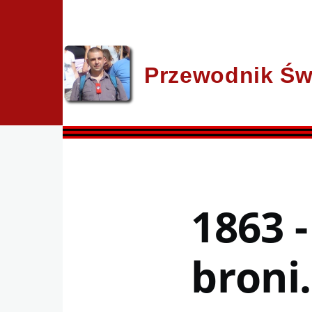
Przejdź do treści
Przewodnik Św
1863 -
broni..