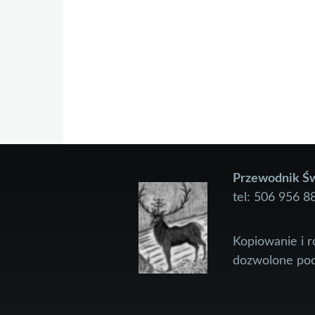
Przewodnik Św
tel: 506 956 8
Kopiowanie i 
dozwolone pod