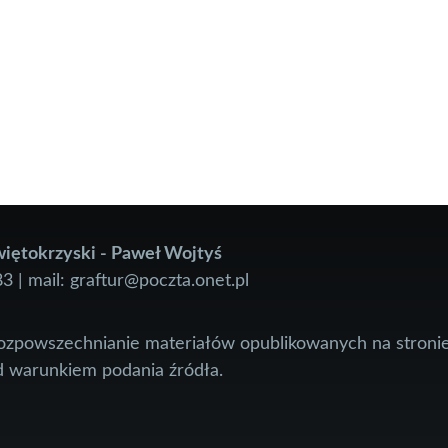
iętokrzyski - Paweł Wojtyś
83 | mail: graftur@poczta.onet.pl
rozpowszechnianie materiałów opublikowanych na stronie
 warunkiem podania źródła.