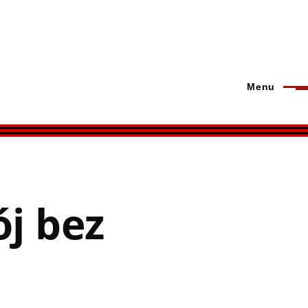
Menu
ój bez