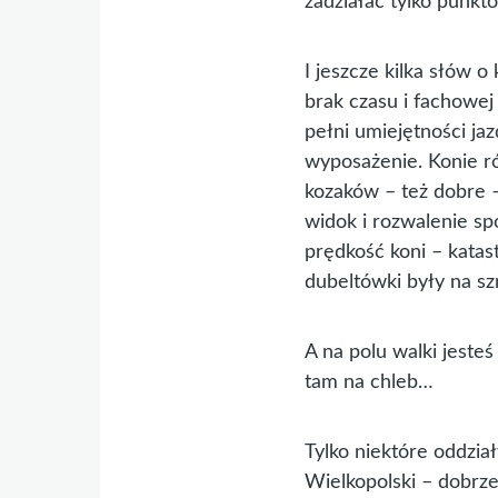
zadziałać tylko punkto
I jeszcze kilka słów o
brak czasu i fachowej
pełni umiejętności jaz
wyposażenie. Konie ró
kozaków – też dobre –
widok i rozwalenie sp
prędkość koni – kata
dubeltówki były na sz
A na polu walki jeste
tam na chleb…
Tylko niektóre oddział
Wielkopolski – dobrz