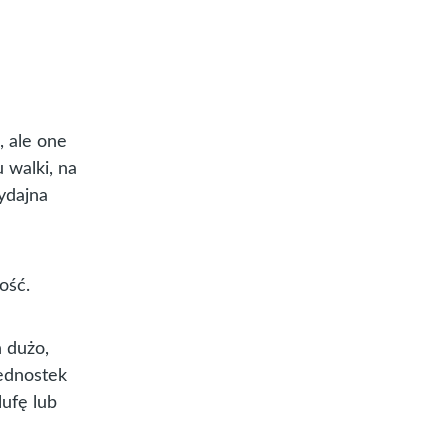
, ale one
u walki, na
ydajna
ość.
h dużo,
jednostek
lufę lub