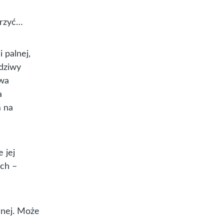
arzyć…
 palnej,
wdziwy
iwa
a
m na
 jej
ych –
jnej. Może