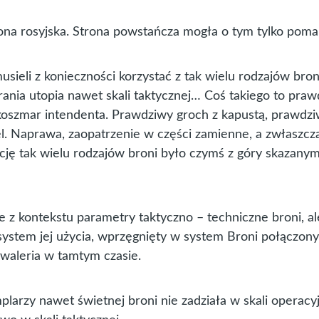
rona rosyjska. Strona powstańcza mogła o tym tylko pom
usieli z konieczności korzystać z tak wielu rodzajów broni
rania utopia nawet skali taktycznej… Coś takiego to pra
 koszmar intendenta. Prawdziwy groch z kapustą, prawdz
l. Naprawa, zaopatrzenie w części zamienne, a zwłaszcz
cję tak wielu rodzajów broni było czymś z góry skazany
z kontekstu parametry taktyczno – techniczne broni, ale
system jej użycia, wprzęgnięty w system Broni połączon
kawaleria w tamtym czasie.
plarzy nawet świetnej broni nie zadziała w skali operacy