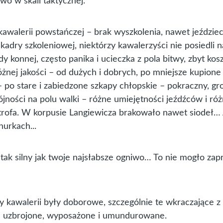
wo w skali taktycznej.
 kawalerii powstańczej – brak wyszkolenia, nawet jeździe
 kadry szkoleniowej, niektórzy kawalerzyści nie posiedli
dy konnej, często panika i ucieczka z pola bitwy, zbyt ko
żnej jakości – od dużych i dobrych, po mniejsze kupione
 po stare i zabiedzone szkapy chłopskie – pokraczny, g
ójności na polu walki – różne umiejętności jeźdźców i ró
strofa. W korpusie Langiewicza brakowało nawet siodeł…
nurkach...
ś tak silny jak twoje najsłabsze ogniwo… To nie mogło za
y kawalerii były doborowe, szczególnie te wkraczające z G
e uzbrojone, wyposażone i umundurowane.