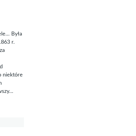
ele… Była
863 r.
za
a
ód
o niektóre
m
 wszy…