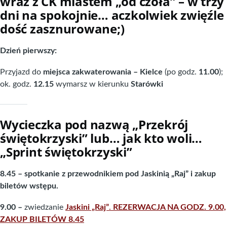
wraz z CK miastem „od czoła” – w trzy
dni na spokojnie… aczkolwiek zwięźle
dość zasznurowane;)
Dzień pierwszy:
Przyjazd do
miejsca zakwaterowania – Kielce
(po godz.
11.00
);
ok. godz.
12.15
wymarsz w kierunku
Starówki
Wycieczka pod nazwą „Przekrój
świętokrzyski” lub… jak kto woli…
„Sprint świętokrzyski”
8.45 – spotkanie z przewodnikiem pod Jaskinią „Raj” i zakup
biletów wstępu.
9.00 –
zwiedzanie
Jaskini „Raj”
.
REZERWACJA NA GODZ. 9.00,
ZAKUP BILETÓW 8.45