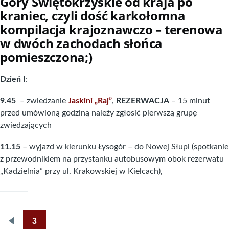
Góry Świętokrzyskie od kraja po
kraniec, czyli dość karkołomna
kompilacja krajoznawczo – terenowa
w dwóch zachodach słońca
pomieszczona;)
Dzień I
:
9.45
– zwiedzanie
Jaskini „Raj”
,
REZERWACJA
– 15 minut
przed umówioną godziną należy zgłosić pierwszą grupę
zwiedzających
11.15
– wyjazd w kierunku Łysogór – do Nowej Słupi (spotkanie
z przewodnikiem na przystanku autobusowym obok rezerwatu
„Kadzielnia” przy ul. Krakowskiej w Kielcach),
3
Poprzednia