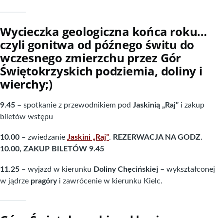
Wycieczka geologiczna końca roku…
czyli gonitwa od późnego świtu do
wczesnego zmierzchu przez Gór
Świętokrzyskich podziemia, doliny i
wierchy;)
9.45
– spotkanie z przewodnikiem pod
Jaskinią „Raj”
i zakup
biletów wstępu
10.00
– zwiedzanie
Jaskini „Raj”
.
REZERWACJA NA GODZ.
10.00, ZAKUP BILETÓW 9.45
11.25
– wyjazd w kierunku
Doliny Chęcińskiej
– wykształconej
w jądrze
pragóry
i zawrócenie w kierunku Kielc.