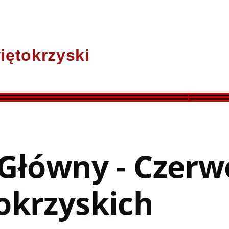
iętokrzyski
 Główny - Czerw
okrzyskich