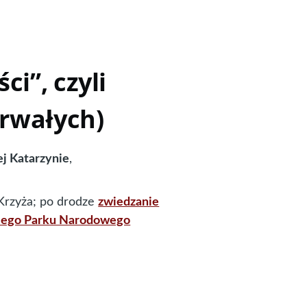
i”, czyli
trwałych)
j Katarzynie
,
 Krzyża; po drodze
zwiedzanie
kiego Parku Narodowego