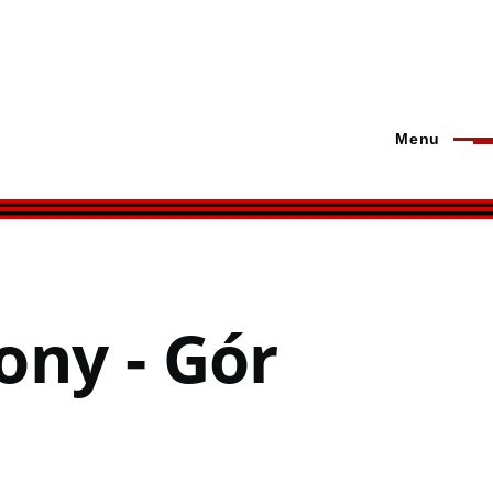
Menu
ony - Gór