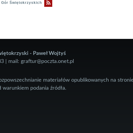
- Gór Świętokrzyskich
iętokrzyski - Paweł Wojtyś
83 | mail: graftur@poczta.onet.pl
rozpowszechnianie materiałów opublikowanych na stronie
 warunkiem podania źródła.