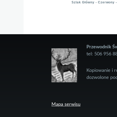
Szlak Główny - Czerwony 
Przewodnik Św
tel: 506 956 8
Kopiowanie i 
dozwolone pod
Mapa serwisu