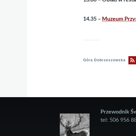
14.35 –
Muzeum Przyp
Góra Dobrzeszowska
Przewodnik Św
tel: 506 956 8