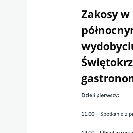
Zakosy w
północnym
wydobyciu
Świętokrz
gastrono
Dzień pierwszy:
11.00
– Spotkanie z 
13.00 – Obiad w resta