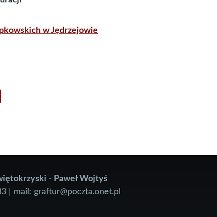
kowskich w Jędrzejowie
iętokrzyski - Paweł Wojtyś
83 | mail: graftur@poczta.onet.pl