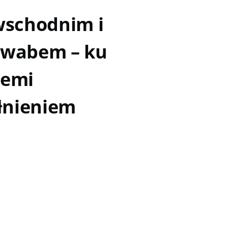
wschodnim i
powabem – ku
iemi
ełnieniem