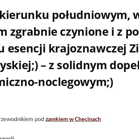
 kierunku południowym, 
 zgrabnie czynione i z 
 esencji krajoznawczej Z
yskiej;) – z solidnym dop
miczno-noclegowym;)
przewodnikiem pod
zamkiem w Chęcinach
uracji