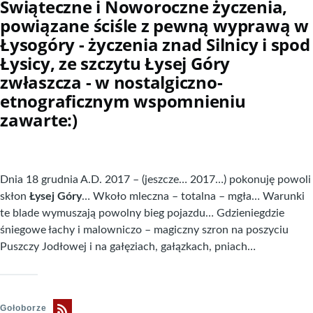
Świąteczne i Noworoczne życzenia,
powiązane ściśle z pewną wyprawą w
Łysogóry - życzenia znad Silnicy i spod
Łysicy, ze szczytu Łysej Góry
zwłaszcza - w nostalgiczno-
etnograficznym wspomnieniu
zawarte:)
Dnia 18 grudnia A.D. 2017 – (jeszcze… 2017…) pokonuję powoli
skłon
Łysej Góry
… Wkoło mleczna – totalna – mgła… Warunki
te blade wymuszają powolny bieg pojazdu… Gdzieniegdzie
śniegowe łachy i malowniczo – magiczny szron na poszyciu
Puszczy Jodłowej i na gałęziach, gałązkach, pniach…
Gołoborze